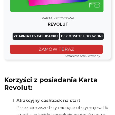
KARTA KREDYTOWA
REVOLUT
ZGARNIAJ 1% CASHBACKU
BEZ ODSETEK DO 62 DNI
ZAMÓW TERAZ
Zostaniesz przekierowany
Korzyści z posiadania Karta
Revolut:
Atrakcyjny cashback na start
Przez pierwsze trzy miesiące otrzymujesz 1%
zwrotu za każdą transakcję bezgotówkową