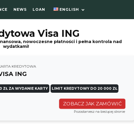
NCE
NEWS
LOAN
ENGLISH
dytowa Visa ING
inansowa, nowoczesne płatności i pełna kontrola nad
wydatkami!
KARTA KREDYTOWA
VISA ING
0 ZŁ ZA WYDANIE KARTY
LIMIT KREDYTOWY DO 20 000 ZŁ
ZOBACZ JAK ZAMÓWIĆ
Pozostaniesz na bieżącej stronie