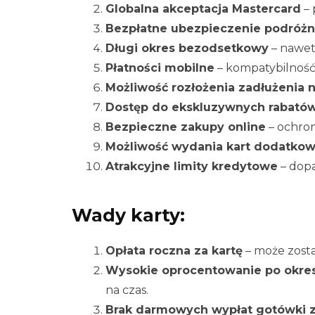
Globalna akceptacja Mastercard
– 
Bezpłatne ubezpieczenie podróż
Długi okres bezodsetkowy
– nawet
Płatności mobilne
– kompatybilność 
Możliwość rozłożenia zadłużenia 
Dostęp do ekskluzywnych rabató
Bezpieczne zakupy online
– ochron
Możliwość wydania kart dodatko
Atrakcyjne limity kredytowe
– dop
Wady karty:
Opłata roczna za kartę
– może zosta
Wysokie oprocentowanie po okr
na czas.
Brak darmowych wypłat gotówki