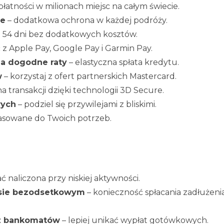
płatności w milionach miejsc na całym świecie.
ne
– dodatkowa ochrona w każdej podróży.
 54 dni bez dodatkowych kosztów.
z Apple Pay, Google Pay i Garmin Pay.
na dogodne raty
– elastyczna spłata kredytu.
w
– korzystaj z ofert partnerskich Mastercard.
a transakcji dzięki technologii 3D Secure.
wych
– podziel się przywilejami z bliskimi.
asowane do Twoich potrzeb.
ć naliczona przy niskiej aktywności.
esie bezodsetkowym
– konieczność spłacania zadłużeni
 z bankomatów
– lepiej unikać wypłat gotówkowych.