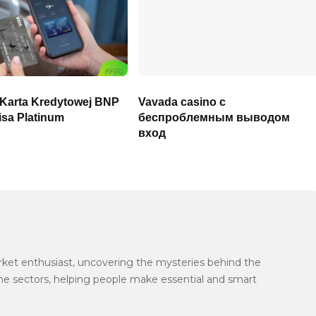
 Karta Kredytowej BNP
Vavada casino с
isa Platinum
беспроблемным выводом
вход
arket enthusiast, uncovering the mysteries behind the
the sectors, helping people make essential and smart