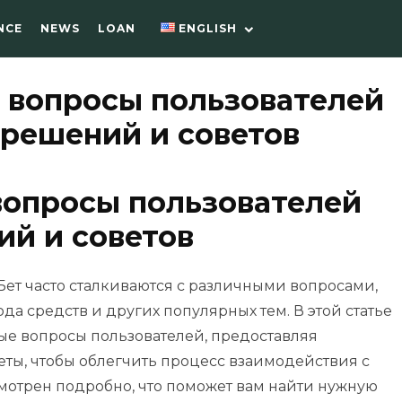
NCE
NEWS
LOAN
ENGLISH
 вопросы пользователей
 решений и советов
вопросы пользователей
ий и советов
Бет часто сталкиваются с различными вопросами,
а средств и других популярных тем. В этой статье
е вопросы пользователей, предоставляя
ты, чтобы облегчить процесс взаимодействия с
мотрен подробно, что поможет вам найти нужную