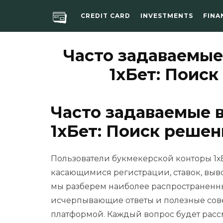
CREDIT CARD
INVESTMENTS
FINA
Часто задаваемые
1хБет: Поиск
Часто задаваемые 
1хБет: Поиск решен
Пользователи букмекерской конторы 1х
касающимися регистрации, ставок, вывод
мы разберем наиболее распространенны
исчерпывающие ответы и полезные сове
платформой. Каждый вопрос будет расс