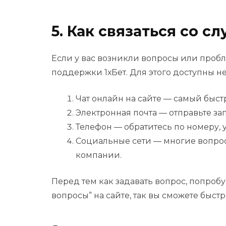
5. Как связаться со 
Если у вас возникли вопросы или пробл
поддержки 1хБет. Для этого доступны н
Чат онлайн на сайте — самый быст
Электронная почта — отправьте з
Телефон — обратитесь по номеру, у
Социальные сети — многие вопро
компании.
Перед тем как задавать вопрос, попробу
вопросы” на сайте, так вы сможете быс