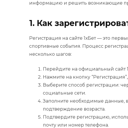
информацию и решить возникающие п
1. Как зарегистрирова
Регистрация на сайте 1хБет — это перв
спортивные события. Процесс регистра
несколько шагов:
Перейдите на официальный сайт 1
Нажмите на кнопку “Регистрация”,
Выберите способ регистрации: че
социальные сети.
Заполните необходимые данные, 
подтверждение возраста.
Подтвердите регистрацию, исполь
почту или номер телефона.