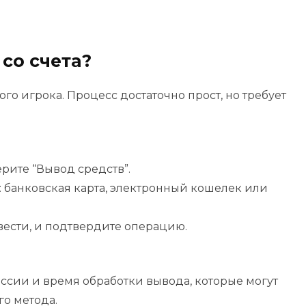
 со счета?
го игрока. Процесс достаточно прост, но требует
ерите “Вывод средств”.
 банковская карта, электронный кошелек или
вести, и подтвердите операцию.
сии и время обработки вывода, которые могут
го метода.