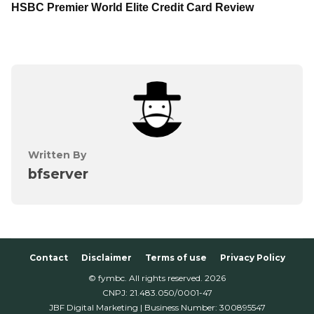
HSBC Premier World Elite Credit Card Review
Written By
bfserver
Contact
Disclaimer
Terms of use
Privacy Policy
© fymbc. All rights reserved.
2026
CNPJ: 21.483.050/0001-47
JBF Digital Marketing | Business Number: 300895547