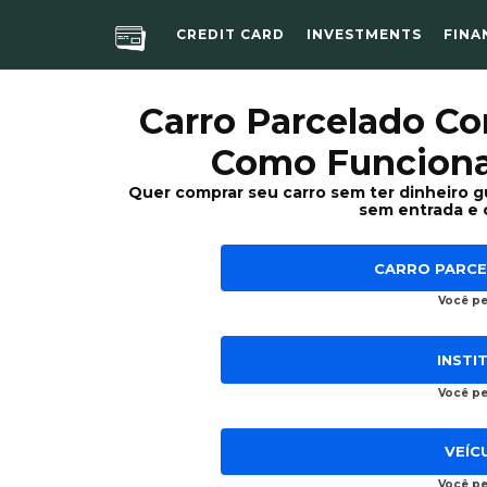
CREDIT CARD
INVESTMENTS
FINA
Carro Parcelado Co
Como Funciona
Quer comprar seu carro sem ter dinheiro 
sem entrada e 
CARRO PARCE
Você p
INSTI
Você p
VEÍC
Você p