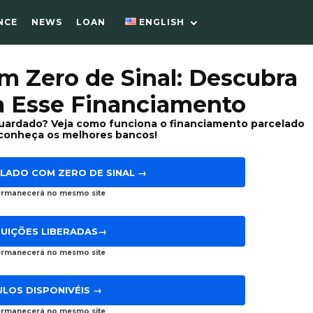
NCE
NEWS
LOAN
ENGLISH
m Zero de Sinal: Descubra
 Esse Financiamento
guardado? Veja como funciona o financiamento parcelado
conheça os melhores bancos!
LADO COM ZERO DE SINAL →
ermanecerá no mesmo site
TUIÇÕES LIBERADAS→
ermanecerá no mesmo site
ULOS DISPONIVÉIS →
ermanecerá no mesmo site