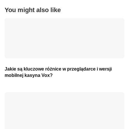
You might also like
Jakie są kluczowe różnice w przeglądarce i wersji
mobilnej kasyna Vox?