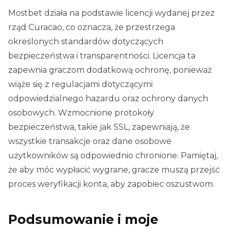
Mostbet działa na podstawie licencji wydanej przez
rząd Curacao, co oznacza, że przestrzega
określonych standardów dotyczących
bezpieczeństwa i transparentności. Licencja ta
zapewnia graczom dodatkową ochronę, ponieważ
wiąże się z regulacjami dotyczącymi
odpowiedzialnego hazardu oraz ochrony danych
osobowych. Wzmocnione protokoły
bezpieczeństwa, takie jak SSL, zapewniają, że
wszystkie transakcje oraz dane osobowe
użytkowników są odpowiednio chronione. Pamiętaj,
że aby móc wypłacić wygrane, gracze muszą przejść
proces weryfikacji konta, aby zapobiec oszustwom.
Podsumowanie i moje