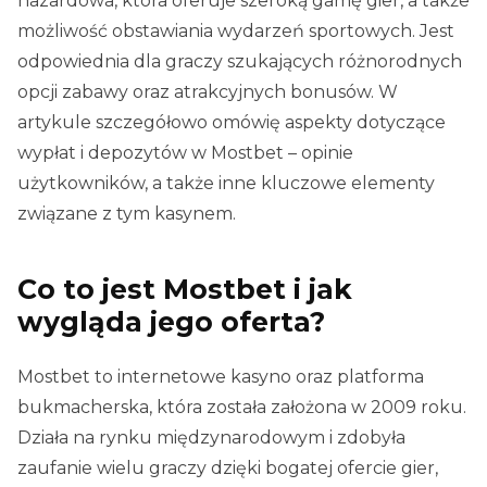
hazardowa, która oferuje szeroką gamę gier, a także
możliwość obstawiania wydarzeń sportowych. Jest
odpowiednia dla graczy szukających różnorodnych
opcji zabawy oraz atrakcyjnych bonusów. W
artykule szczegółowo omówię aspekty dotyczące
wypłat i depozytów w Mostbet – opinie
użytkowników, a także inne kluczowe elementy
związane z tym kasynem.
Co to jest Mostbet i jak
wygląda jego oferta?
Mostbet to internetowe kasyno oraz platforma
bukmacherska, która została założona w 2009 roku.
Działa na rynku międzynarodowym i zdobyła
zaufanie wielu graczy dzięki bogatej ofercie gier,