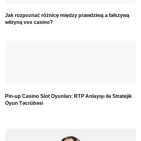
Jak rozpoznać różnicę między prawdziwą a fałszywą
witryną vox casino?
Pin-up Casino Slot Oyunları: RTP Anlayışı ilə Stratejik
Oyun Təcrübəsi