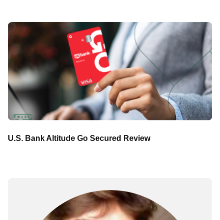
U.S. Bank Altitude Go Secured Review