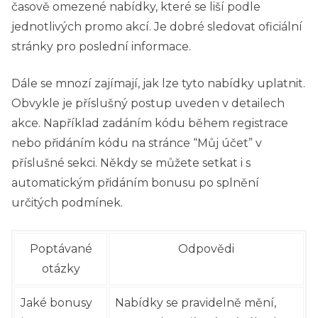
časově omezené nabídky, které se liší podle
jednotlivých promo akcí. Je dobré sledovat oficiální
stránky pro poslední informace.
Dále se mnozí zajímají, jak lze tyto nabídky uplatnit.
Obvykle je příslušný postup uveden v detailech
akce. Například zadáním kódu během registrace
nebo přidáním kódu na stránce “Můj účet” v
příslušné sekci. Někdy se můžete setkat i s
automatickým přidáním bonusu po splnění
určitých podmínek.
Poptávané
Odpovědi
otázky
Jaké bonusy
Nabídky se pravidelně mění,