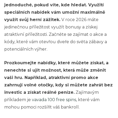
jednoduché, pokud víte, kde hledat. Využití
speciálních nabídek vám umožní maximálně
využít svůj herní zážitek.
V roce 2026 máte
jedinečnou příležitost využít bonusy a získej
atraktivní příležitosti. Začněte se zajímat o akce a
kódy, které vám otevřou dveře do světa zábavy a
potenciálních výher.
Prozkoumejte nabídky, které můžete získat, a
nenechte si ujít možnost, která může změnit
vaši hru. Například, atraktivní promo akce
zahrnují volné otočky, kdy si můžete zahrát bez
investic a získat reálné peníze.
Zajímavým
příkladem je
vavada 100 free spins
, které vám
mohou pomoci rozšířit váš bankroll.